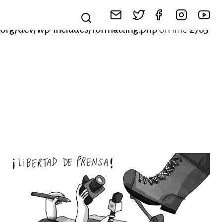
org/dev/wp-includes/formatting.php
on line
2785