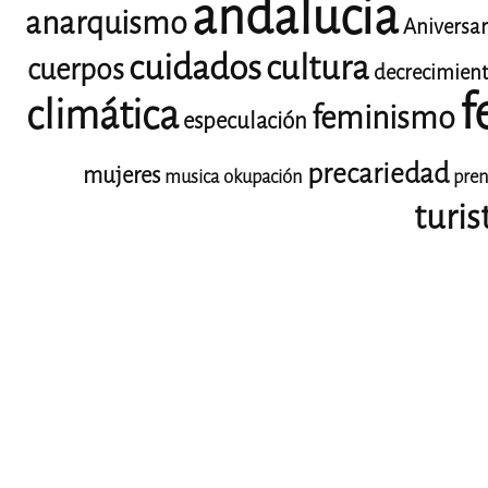
andalucia
anarquismo
Aniversar
cuidados
cultura
cuerpos
decrecimien
f
climática
feminismo
especulación
precariedad
mujeres
musica
okupación
pren
turis