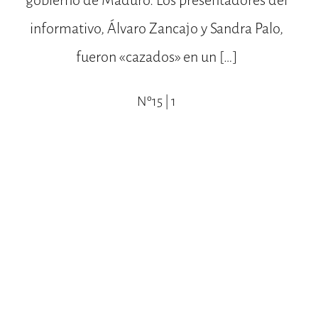
gobierno de Maduro. Los presentadores del
informativo, Álvaro Zancajo y Sandra Palo,
fueron «cazados» en un […]
Nº15 | 1