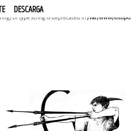
TE
DESCARGA
tring) of type string is deprecated in
/var/www/eltopo.
evilla