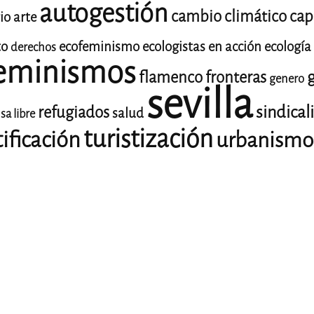
autogestión
cambio climático
cap
io
arte
to
ecofeminismo
ecologistas en acción
ecología
derechos
eminismos
g
flamenco
fronteras
genero
sevilla
sindica
refugiados
salud
sa libre
turistización
tificación
urbanismo
El Topo. El periódico tabernario más leído de Sevilla.