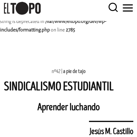
Deprecated
: rtrim(): Passing null to parameter #1 ($string) of type
string is deprecated in
/var/www/eltopo.org/dev/wp-
EL TOPO
El periódico tabernario bimestral más leído desde Sevilla
includes/formatting.php
on line
2785
Skip
nº42 |
a pie de tajo
to
SINDICALISMO ESTUDIANTIL
content
Aprender luchando
Jesús M. Castillo