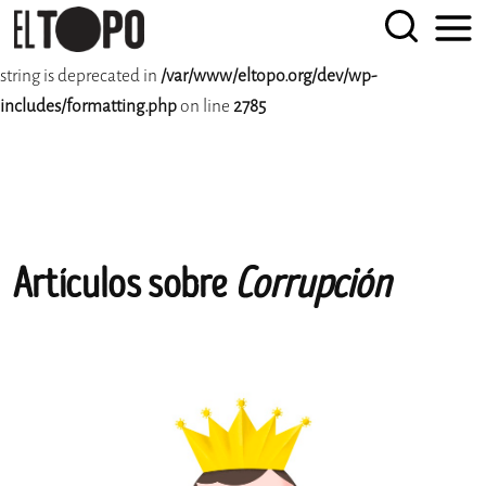
Deprecated
: rtrim(): Passing null to parameter #1 ($string) of type
string is deprecated in
/var/www/eltopo.org/dev/wp-
EL TOPO
El periódico tabernario bimestral más leído desde Sevilla
includes/formatting.php
on line
2785
Skip
Artículos sobre
Corrupción
to
content