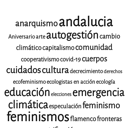
andalucia
anarquismo
autogestión
cambio
Aniversario
arte
comunidad
climático
capitalismo
cuerpos
cooperativismo
covid-19
cuidados
cultura
decrecimiento
derechos
ecofeminismo
ecologistas en acción
ecología
educación
emergencia
elecciones
climática
feminismo
especulación
feminismos
flamenco
fronteras