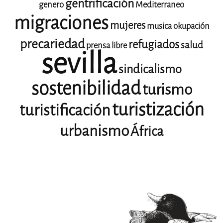
gentrificación
genero
Mediterraneo
migraciones
mujeres
musica
okupación
precariedad
refugiados
salud
prensa libre
sevilla
sindicalismo
sostenibilidad
turismo
turistización
turistificación
urbanismo
África